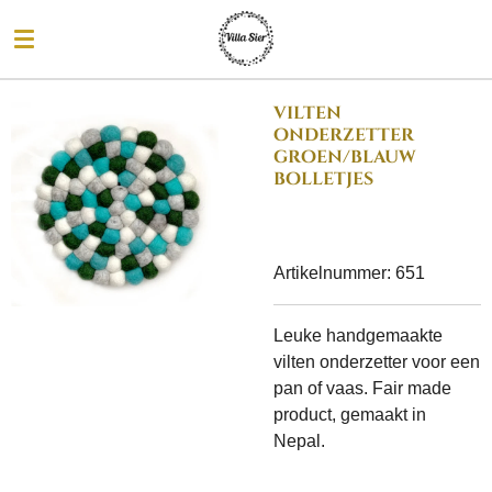
Ga
direct
naar
de
vilten
hoofdinhoud
onderzetter
groen/blauw
bolletjes
Artikelnummer:
651
Leuke handgemaakte
vilten onderzetter voor een
pan of vaas. Fair made
product, gemaakt in
Nepal.